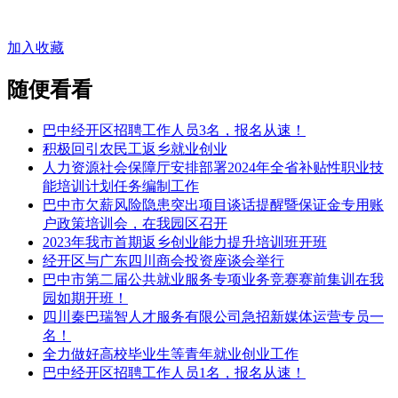
加入收藏
随便看看
巴中经开区招聘工作人员3名，报名从速！
积极回引农民工返乡就业创业
人力资源社会保障厅安排部署2024年全省补贴性职业技
能培训计划任务编制工作
巴中市欠薪风险隐患突出项目谈话提醒暨保证金专用账
户政策培训会，在我园区召开
2023年我市首期返乡创业能力提升培训班开班
经开区与广东四川商会投资座谈会举行
巴中市第二届公共就业服务专项业务竞赛赛前集训在我
园如期开班！
四川秦巴瑞智人才服务有限公司急招新媒体运营专员一
名！
全力做好高校毕业生等青年就业创业工作
巴中经开区招聘工作人员1名，报名从速！